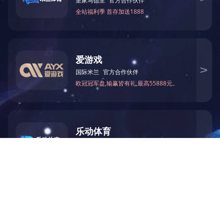
标签：
上一篇：
管道浮力平衡压袋（压重袋）
下一篇：
管道绝缘支架
【随便看看】
【产品推荐】
乐鱼网页版-乐鱼(中国) 版权所有
冀ICP备15016248号-1